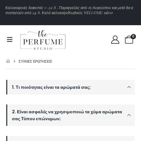
Κ
α
λ
ο
κ
α
ι
ρ
ι
ν
έ
ς
δ
ι
α
κ
ο
π
έ
ς
1
–
2
2
/
8
.
Π
α
ρ
α
γ
γ
ε
λ
ί
ε
ς
α
π
ό
1
η
Α
υ
γ
ο
ύ
σ
τ
ο
υ
κ
α
ι
μ
ε
τ
ά
θ
α
α
π
ο
σ
τ
α
λ
ο
ύ
ν
α
π
ό
2
4
/
8
.
Κ
α
λ
ό
κ
α
λ
ο
κ
α
ί
ρ
ι
!
Κ
ω
δ
ι
κ
ό
ς
W
E
L
C
O
M
E
:
s
a
l
e
1
0
0
ΣΥΧΝΈΣ ΕΡΩΤΉΣΕΙΣ
1. Τι ποιότητας είναι τα αρώματά σας;
2. Είναι ασφαλές να χρησιμοποιώ τα χύμα αρώματα
σας Τύπου επώνυμων;