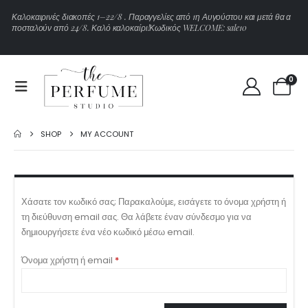
Κ
α
λ
ο
κ
α
ι
ρ
ι
ν
έ
ς
δ
ι
α
κ
ο
π
έ
ς
1
–
2
2
/
8
.
Π
α
ρ
α
γ
γ
ε
λ
ί
ε
ς
α
π
ό
1
η
Α
υ
γ
ο
ύ
σ
τ
ο
υ
κ
α
ι
μ
ε
τ
ά
θ
α
α
π
ο
σ
τ
α
λ
ο
ύ
ν
α
π
ό
2
4
/
8
.
Κ
α
λ
ό
κ
α
λ
ο
κ
α
ί
ρ
ι
!
Κ
ω
δ
ι
κ
ό
ς
W
E
L
C
O
M
E
:
s
a
l
e
1
0
0
SHOP
MY ACCOUNT
Χάσατε τον κωδικό σας; Παρακαλούμε, εισάγετε το όνομα χρήστη ή
τη διεύθυνση email σας. Θα λάβετε έναν σύνδεσμο για να
δημιουργήσετε ένα νέο κωδικό μέσω email.
Απαιτείται
Όνομα χρήστη ή email
*