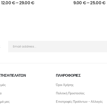
Price
P
12.00
€
–
29.00
€
9.00
€
–
25.00
€
range:
12.00 €
through
29.00 €
ς
ΤΗΣΗ ΠΕΛΑΤΩΝ
ΠΛΗΡΟΦΟΡΙΕΣ
εμάς
Όροι Χρήσης
ία
Πολιτική Προστασίας
ημά μας
Επιστροφές Προϊόντων - Αλλαγές