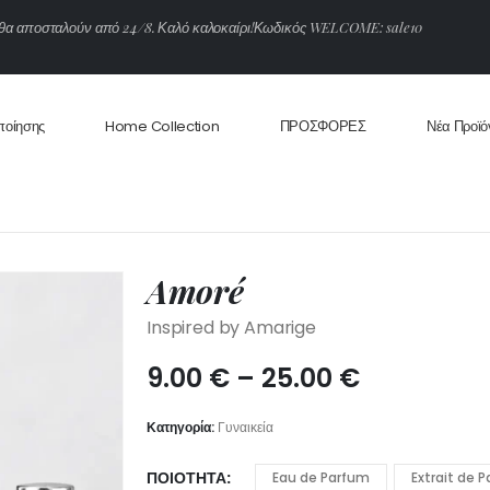
θ
α
α
π
ο
σ
τ
α
λ
ο
ύ
ν
α
π
ό
2
4
/
8
.
Κ
α
λ
ό
κ
α
λ
ο
κ
α
ί
ρ
ι
!
Κ
ω
δ
ι
κ
ό
ς
W
E
L
C
O
M
E
:
s
a
l
e
1
0
ποίησης
Home Collection
ΠΡΟΣΦΟΡΕΣ
Νέα Προϊό
Amoré
Inspired by Amarige
Price
9.00
€
–
25.00
€
range:
9.00 €
Κατηγορία:
Γυναικεία
through
25.00 €
ΠΟΙΌΤΗΤΑ
Eau de Parfum
Extrait de 