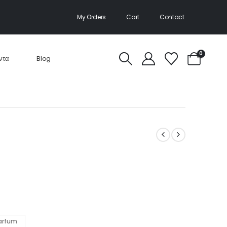
My Orders
Cart
Contact
0
ντα
Blog
Parfum