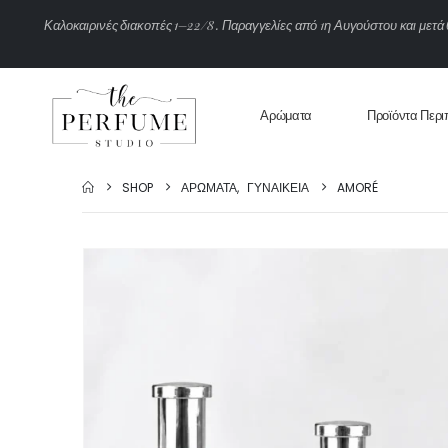
Κ
α
λ
ο
κ
α
ι
ρ
ι
ν
έ
ς
δ
ι
α
κ
ο
π
έ
ς
1
–
2
2
/
8
.
Π
α
ρ
α
γ
γ
ε
λ
ί
ε
ς
α
π
ό
1
η
Α
υ
γ
ο
ύ
σ
τ
ο
υ
κ
α
ι
μ
ε
τ
ά
Αρώματα
Προϊόντα Περι
SHOP
ΑΡΏΜΑΤΑ
,
ΓΥΝΑΙΚΕΊΑ
AMORÉ