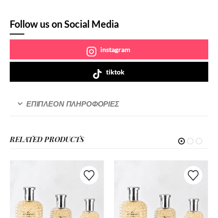
Follow us on Social Media
instagram
tiktok
ΕΠΙΠΛΈΟΝ ΠΛΗΡΟΦΟΡΊΕΣ
RELATED PRODUCTS
Αυτό
Αυτό
το
το
προϊόν
προϊόν
έχει
έχει
πολλαπλές
πολλαπλές