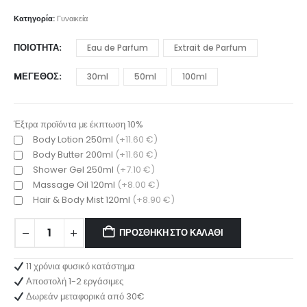
range:
9.00 €
Κατηγορία:
Γυναικεία
through
25.00 €
ΠΟΙΌΤΗΤΑ
Eau de Parfum
Extrait de Parfum
MΈΓΕΘΟΣ
30ml
50ml
100ml
Έξτρα προϊόντα με έκπτωση 10%
Body Lotion 250ml
(+11.60 €)
Body Butter 200ml
(+11.60 €)
Shower Gel 250ml
(+7.10 €)
Massage Oil 120ml
(+8.00 €)
Hair & Body Mist 120ml
(+8.90 €)
ΠΡΟΣΘΉΚΗ ΣΤΟ ΚΑΛΆΘΙ
11 χρόνια φυσικό κατάστημα
Αποστολή 1-2 εργάσιμες
Δωρεάν μεταφορικά από 30€