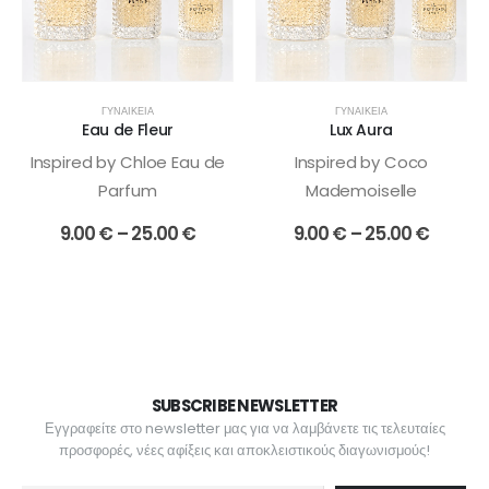
παραλλαγές.
παραλλαγές.
Οι
Οι
επιλογές
επιλογές
μπορούν
μπορούν
να
να
ΓΥΝΑΙΚΕΊΑ
ΓΥΝΑΙΚΕΊΑ
επιλεγούν
επιλεγούν
Eau de Fleur
Lux Aura
στη
στη
Inspired by Chloe Eau de
Inspired by Coco
σελίδα
σελίδα
Parfum
Mademoiselle
του
του
προϊόντος
προϊόντος
Price
Price
9.00
€
–
25.00
€
9.00
€
–
25.00
€
range:
range:
9.00 €
9.00 €
through
throu
25.00 €
25.00 
SUBSCRIBE NEWSLETTER
Εγγραφείτε στο newsletter μας για να λαμβάνετε τις τελευταίες
προσφορές, νέες αφίξεις και αποκλειστικούς διαγωνισμούς!