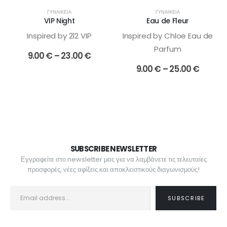
να
να
ΓΥΝΑΙΚΕΊΑ
ΓΥΝΑΙΚΕΊΑ
επιλεγούν
επιλεγούν
VIP Night
Eau de Fleur
στη
στη
Inspired by 212 VIP
Inspired by Chloe Eau de
σελίδα
σελίδα
Parfum
του
του
Price
9.00
€
–
23.00
€
προϊόντος
προϊόντος
range:
Price
9.00
€
–
25.00
€
9.00 €
range:
through
9.00 €
23.00 €
throu
25.00 
SUBSCRIBE NEWSLETTER
Εγγραφείτε στο newsletter μας για να λαμβάνετε τις τελευταίες
προσφορές, νέες αφίξεις και αποκλειστικούς διαγωνισμούς!