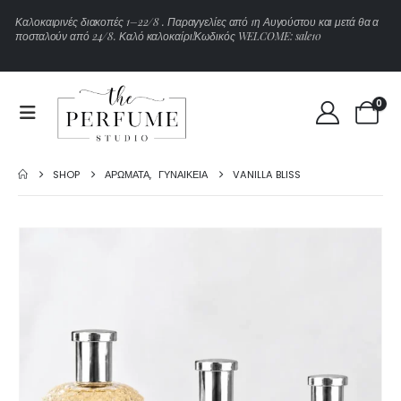
Κ
α
λ
ο
κ
α
ι
ρ
ι
ν
έ
ς
δ
ι
α
κ
ο
π
έ
ς
1
–
2
2
/
8
.
Π
α
ρ
α
γ
γ
ε
λ
ί
ε
ς
α
π
ό
1
η
Α
υ
γ
ο
ύ
σ
τ
ο
υ
κ
α
ι
μ
ε
τ
ά
θ
α
α
π
ο
σ
τ
α
λ
ο
ύ
ν
α
π
ό
2
4
/
8
.
Κ
α
λ
ό
κ
α
λ
ο
κ
α
ί
ρ
ι
!
Κ
ω
δ
ι
κ
ό
ς
W
E
L
C
O
M
E
:
s
a
l
e
1
0
0
SHOP
ΑΡΏΜΑΤΑ
,
ΓΥΝΑΙΚΕΊΑ
VANILLA BLISS