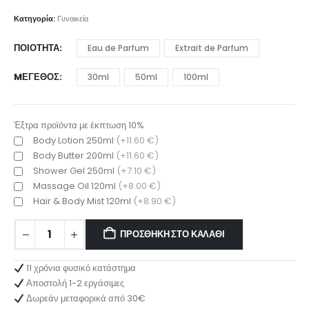
range:
9.00 €
Κατηγορία:
Γυναικεία
through
25.00 €
ΠΟΙΌΤΗΤΑ
Eau de Parfum
Extrait de Parfum
MΈΓΕΘΟΣ
30ml
50ml
100ml
Έξτρα προϊόντα με έκπτωση 10%
Body Lotion 250ml
(+11.60 €)
Body Butter 200ml
(+11.60 €)
Shower Gel 250ml
(+7.10 €)
Massage Oil 120ml
(+8.00 €)
Hair & Body Mist 120ml
(+8.90 €)
ΠΡΟΣΘΉΚΗ ΣΤΟ ΚΑΛΆΘΙ
11 χρόνια φυσικό κατάστημα
Αποστολή 1-2 εργάσιμες
Δωρεάν μεταφορικά από 30€