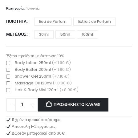
range:
9.00 €
Κατηγορία:
Γυναικεία
through
25.00 €
ΠΟΙΌΤΗΤΑ
Eau de Parfum
Extrait de Parfum
MΈΓΕΘΟΣ
30ml
50ml
100ml
Έξτρα προϊόντα με έκπτωση 10%
Body Lotion 250ml
(+11.60 €)
Body Butter 200ml
(+11.60 €)
Shower Gel 250ml
(+7.10 €)
Massage Oil 120ml
(+8.00 €)
Hair & Body Mist 120ml
(+8.90 €)
ΠΡΟΣΘΉΚΗ ΣΤΟ ΚΑΛΆΘΙ
11 χρόνια φυσικό κατάστημα
Αποστολή 1-2 εργάσιμες
Δωρεάν μεταφορικά από 30€