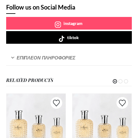
Follow us on Social Media
instagram
tiktok
ΕΠΙΠΛΈΟΝ ΠΛΗΡΟΦΟΡΊΕΣ
RELATED PRODUCTS
Αυτό
Αυτό
το
το
προϊόν
προϊόν
έχει
έχει
πολλαπλές
πολλαπλές
παραλλαγές.
παραλλαγές.
Οι
Οι