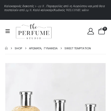
Κ
α
λ
ο
κ
α
ι
ρ
ι
ν
έ
ς
δ
ι
α
κ
ο
π
έ
ς
1
–
2
2
/
8
.
Π
α
ρ
α
γ
γ
ε
λ
ί
ε
ς
α
π
ό
1
η
Α
υ
γ
ο
ύ
σ
τ
ο
υ
κ
α
ι
μ
ε
τ
ά
θ
α
α
π
ο
σ
τ
α
λ
ο
ύ
ν
α
π
ό
2
4
/
8
.
Κ
α
λ
ό
κ
α
λ
ο
κ
α
ί
ρ
ι
!
Κ
ω
δ
ι
κ
ό
ς
W
E
L
C
O
M
E
:
s
a
l
e
1
0
0
SHOP
ΑΡΏΜΑΤΑ
,
ΓΥΝΑΙΚΕΊΑ
SWEET TEMPTATION