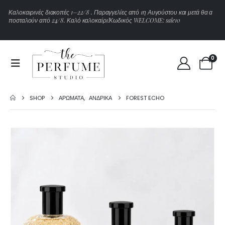
Κ
α
λ
ο
κ
α
ι
ρ
ι
ν
έ
ς
δ
ι
α
κ
ο
π
έ
ς
1
–
2
2
/
8
.
Π
α
ρ
α
γ
γ
ε
λ
ί
ε
ς
α
π
ό
1
η
Α
υ
γ
ο
ύ
σ
τ
ο
υ
κ
α
ι
μ
ε
τ
ά
θ
α
α
π
ο
σ
τ
α
λ
ο
ύ
ν
α
π
ό
2
4
/
8
.
Κ
α
λ
ό
κ
α
λ
ο
κ
α
ί
ρ
ι
!
Κ
ω
δ
ι
κ
ό
ς
W
E
L
C
O
M
E
:
s
a
l
e
1
0
0
SHOP
ΑΡΏΜΑΤΑ
,
ΑΝΔΡΙΚΆ
FOREST ECHO