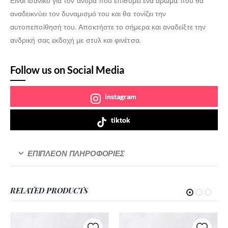
Είναι ιδανικό για τον άνδρα που επιθυμεί ένα άρωμα που θα
αναδεικνύει τον δυναμισμό του και θα τονίζει την
αυτοπεποίθησή του. Αποκτήστε το σήμερα και αναδείξτε την
ανδρική σας εκδοχή με στυλ και φινέτσα.
Follow us on Social Media
instagram
tiktok
ΕΠΙΠΛΈΟΝ ΠΛΗΡΟΦΟΡΊΕΣ
RELATED PRODUCTS
Αυτό
Αυτό