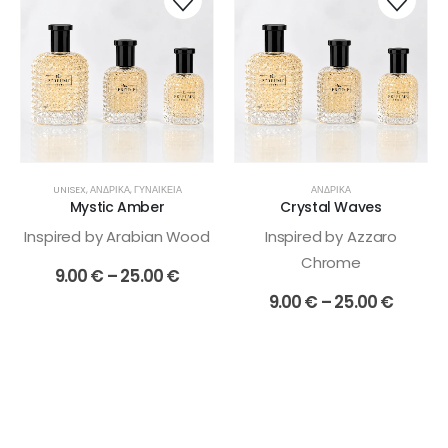
το
το
προϊόν
προϊόν
έχει
έχει
πολλαπλές
πολλαπλές
παραλλαγές.
παραλλαγές.
Οι
Οι
επιλογές
επιλογές
μπορούν
μπορούν
να
να
UNISEX
,
ΑΝΔΡΙΚΆ
,
ΓΥΝΑΙΚΕΊΑ
ΑΝΔΡΙΚΆ
επιλεγούν
επιλεγούν
Mystic Amber
Crystal Waves
στη
στη
Inspired by Arabian Wood
Inspired by Azzaro
σελίδα
σελίδα
Chrome
του
του
Price
9.00
€
–
25.00
€
προϊόντος
προϊόντος
range:
Price
9.00
€
–
25.00
€
9.00 €
range:
through
9.00 €
25.00 €
throu
25.00 