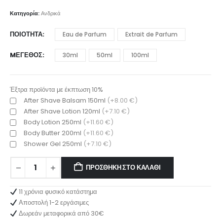
range:
9.00 €
Κατηγορία:
Ανδρικά
through
25.00 €
ΠΟΙΌΤΗΤΑ
Eau de Parfum
Extrait de Parfum
MΈΓΕΘΟΣ
30ml
50ml
100ml
Έξτρα προϊόντα με έκπτωση 10%
After Shave Balsam 150ml
(+8.00 €)
After Shave Lotion 120ml
(+7.10 €)
Body Lotion 250ml
(+11.60 €)
Body Butter 200ml
(+11.60 €)
Shower Gel 250ml
(+7.10 €)
ΠΡΟΣΘΉΚΗ ΣΤΟ ΚΑΛΆΘΙ
11 χρόνια φυσικό κατάστημα
Αποστολή 1-2 εργάσιμες
Δωρεάν μεταφορικά από 30€