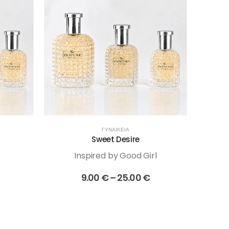
ΓΥΝΑΙΚΕΊΑ
Sweet Desire
Inspired by Good Girl
rice
Price
9.00
€
–
25.00
€
range:
range:
9.00 €
9.00 €
through
through
25.00 €
25.00 €