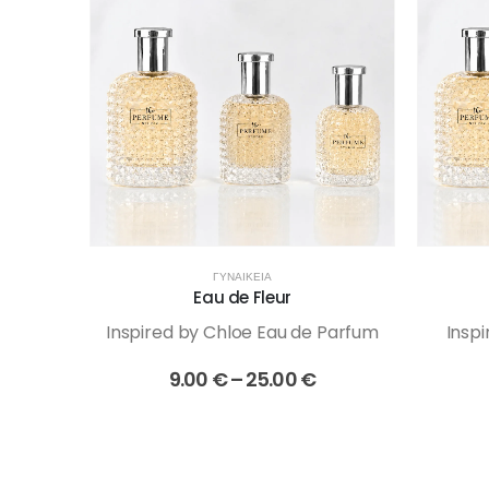
ΓΥΝΑΙΚΕΊΑ
Eau de Fleur
Inspired by Chloe Eau de Parfum
Insp
Price
9.00
€
–
25.00
€
range:
9.00 €
through
25.00 €