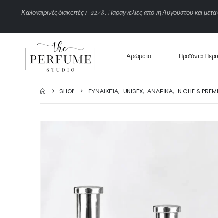
Κ
α
λ
ο
κ
α
ι
ρ
ι
ν
έ
ς
δ
ι
α
κ
ο
π
έ
ς
1
–
2
2
/
8
.
Π
α
ρ
α
γ
γ
ε
λ
ί
ε
ς
α
π
ό
1
η
Α
υ
γ
ο
ύ
σ
τ
ο
υ
κ
α
ι
μ
ε
τ
ά
Αρώματα
Προϊόντα Περι
SHOP
ΓΥΝΑΙΚΕΊΑ
,
UNISEX
,
ΑΝΔΡΙΚΆ
,
NICHE & PREM