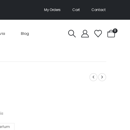
My Orders
Cart
Contact
0
ντα
Blog
ία
Parfum