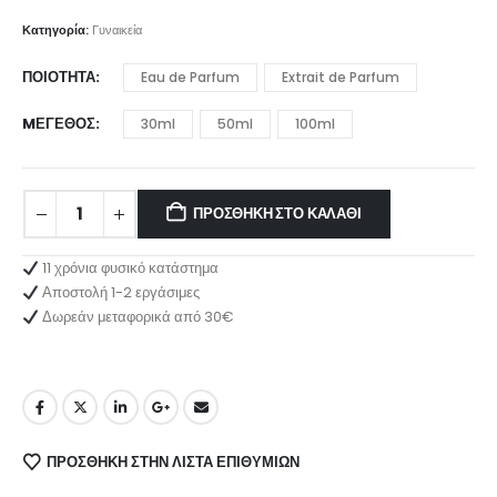
range:
9.00 €
Κατηγορία:
Γυναικεία
through
25.00 €
ΠΟΙΌΤΗΤΑ
Eau de Parfum
Extrait de Parfum
MΈΓΕΘΟΣ
30ml
50ml
100ml
ΠΡΟΣΘΉΚΗ ΣΤΟ ΚΑΛΆΘΙ
11 χρόνια φυσικό κατάστημα
Αποστολή 1-2 εργάσιμες
Δωρεάν μεταφορικά από 30€
ΠΡΌΣΘΉΚΗ ΣΤΗΝ ΛΊΣΤΑ ΕΠΙΘΥΜΙΏΝ