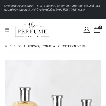
Κ
α
λ
ο
κ
α
ι
ρ
ι
ν
έ
ς
δ
ι
α
κ
ο
π
έ
ς
1
–
2
2
/
8
.
Π
α
ρ
α
γ
γ
ε
λ
ί
ε
ς
α
π
ό
1
η
Α
υ
γ
ο
ύ
σ
τ
ο
υ
κ
α
ι
μ
ε
τ
ά
θ
α
α
π
ο
σ
τ
α
λ
ο
ύ
ν
α
π
ό
2
4
/
8
.
Κ
α
λ
ό
κ
α
λ
ο
κ
α
ί
ρ
ι
!
Κ
ω
δ
ι
κ
ό
ς
W
E
L
C
O
M
E
:
s
a
l
e
1
0
0
SHOP
ΑΡΏΜΑΤΑ
,
ΓΥΝΑΙΚΕΊΑ
FORBIDDEN DESIRE