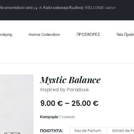
θ
α
α
π
ο
σ
τ
α
λ
ο
ύ
ν
α
π
ό
2
4
/
8
.
Κ
α
λ
ό
κ
α
λ
ο
κ
α
ί
ρ
ι
!
Κ
ω
δ
ι
κ
ό
ς
W
E
L
C
O
M
E
:
s
a
l
e
1
0
ποίησης
Home Collection
ΠΡΟΣΦΟΡΕΣ
Νέα Προϊό
Mystic Balance
Inspired by Paradoxe
Price
9.00
€
–
25.00
€
range:
9.00 €
Κατηγορία:
Γυναικεία
through
25.00 €
ΠΟΙΌΤΗΤΑ
Eau de Parfum
Extrait de 