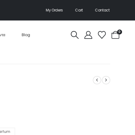
My Orders
Cart
Contact
0
ντα
Blog
Parfum