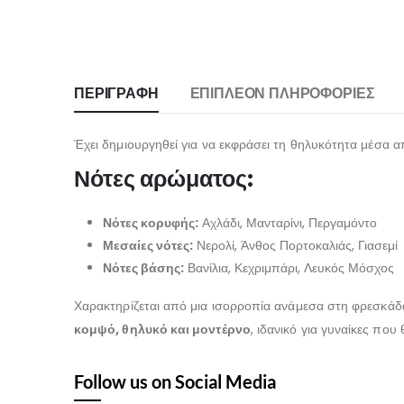
ΠΕΡΙΓΡΑΦΉ
ΕΠΙΠΛΈΟΝ ΠΛΗΡΟΦΟΡΊΕΣ
Έχει δημιουργηθεί για να εκφράσει τη θηλυκότητα μέσα από
Νότες αρώματος:
Νότες κορυφής:
Αχλάδι, Μανταρίνι, Περγαμόντο
Μεσαίες νότες:
Νερολί, Άνθος Πορτοκαλιάς, Γιασεμί
Νότες βάσης:
Βανίλια, Κεχριμπάρι, Λευκός Μόσχος
Χαρακτηρίζεται από μια ισορροπία ανάμεσα στη φρεσκάδα 
κομψό, θηλυκό και μοντέρνο
, ιδανικό για γυναίκες πο
Follow us on Social Media