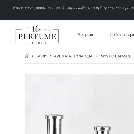
Κ
α
λ
ο
κ
α
ι
ρ
ι
ν
έ
ς
δ
ι
α
κ
ο
π
έ
ς
1
–
2
2
/
8
.
Π
α
ρ
α
γ
γ
ε
λ
ί
ε
ς
α
π
ό
1
η
Α
υ
γ
ο
ύ
σ
τ
ο
υ
κ
α
ι
μ
ε
τ
ά
Αρώματα
Προϊόντα Περι
SHOP
ΑΡΏΜΑΤΑ
,
ΓΥΝΑΙΚΕΊΑ
MYSTIC BALANCE