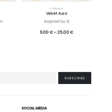
ΓΥΝΑΙΚΕΊΑ
Velvet Aura
rl
Inspired by Si
Price
9.00
€
–
25.00
€
έχουσα
range:
ή
9.00 €
αι:
through
00 €.
25.00 €
SOCIAL MEDIA