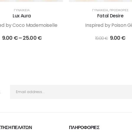
ΓΥΝΑΙΚΕΊΑ
ΓΥΝΑΙΚΕΊΑ
,
ΠΡΟΣΦΟΡΕΣ
Lux Aura
Fatal Desire
red by Coco Mademoiselle
Inspired by Poison Gi
Price
Original
Η
9.00
€
–
25.00
€
9.00
€
19.00
€
range:
price
τρ
9.00 €
was:
τιμ
through
19.00 €.
είν
25.00 €
9.
ς
ΤΗΣΗ ΠΕΛΑΤΩΝ
ΠΛΗΡΟΦΟΡΙΕΣ