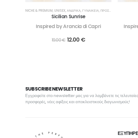
NICHE & PREMIUM
,
UNISEX
,
ΑΝΔΡΙΚΆ
,
ΓΥΝΑΙΚΕΊΑ
,
ΠΡΟΣΦΟΡΕΣ
Sicilian Sunrise
Inspired by Arancia di Capri
Inspi
Original
Η
12.00
€
19.00
€
price
τρέχουσα
was:
τιμή
19.00 €.
είναι:
12.00 €.
SUBSCRIBE NEWSLETTER
Εγγραφείτε στο newsletter μας για να λαμβάνετε τις τελευταίε
προσφορές, νέες αφίξεις και αποκλειστικούς διαγωνισμούς!
ΕΞΥΠΗΡΕ