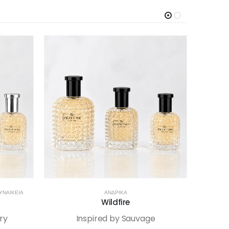
ΥΝΑΙΚΕΊΑ
ΑΝΔΡΙΚΆ
NICHE 
Wildfire
ry
Inspired by Sauvage
Inspir