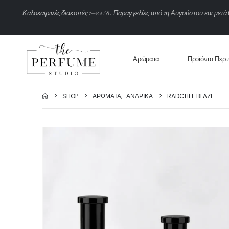
Κ
α
λ
ο
κ
α
ι
ρ
ι
ν
έ
ς
δ
ι
α
κ
ο
π
έ
ς
1
–
2
2
/
8
.
Π
α
ρ
α
γ
γ
ε
λ
ί
ε
ς
α
π
ό
1
η
Α
υ
γ
ο
ύ
σ
τ
ο
υ
κ
α
ι
μ
ε
τ
ά
Αρώματα
Προϊόντα Περι
SHOP
ΑΡΏΜΑΤΑ
,
ΑΝΔΡΙΚΆ
RADCLIFF BLAZE