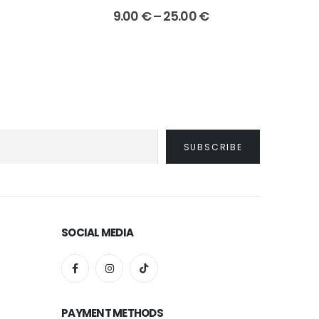
Price
Price
9.00
€
–
25.00
€
range:
range:
12.00 €
9.00 €
through
through
29.00 €
25.00 €
SOCIAL MEDIA
PAYMENT METHODS