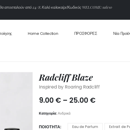
θ
α
α
π
ο
σ
τ
α
λ
ο
ύ
ν
α
π
ό
2
4
/
8
.
Κ
α
λ
ό
κ
α
λ
ο
κ
α
ί
ρ
ι
!
Κ
ω
δ
ι
κ
ό
ς
W
E
L
C
O
M
E
:
s
a
l
e
1
0
ποίησης
Home Collection
ΠΡΟΣΦΟΡΕΣ
Νέα Προϊό
Radcliff Blaze
Inspired by Roaring Radcliff
Price
9.00
€
–
25.00
€
range:
9.00 €
Κατηγορία:
Ανδρικά
through
25.00 €
ΠΟΙΌΤΗΤΑ
Eau de Parfum
Extrait de 