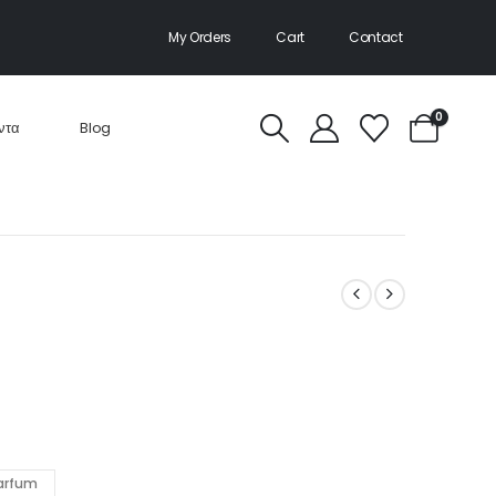
My Orders
Cart
Contact
0
ντα
Blog
Parfum