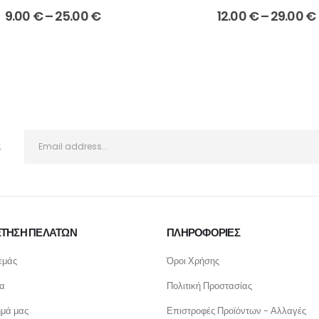
Price
9.00
€
–
25.00
€
12.00
€
–
29.00
€
range:
9.00 €
through
25.00 €
ς
ΤΗΣΗ ΠΕΛΑΤΩΝ
ΠΛΗΡΟΦΟΡΙΕΣ
εμάς
Όροι Χρήσης
ία
Πολιτική Προστασίας
ημά μας
Επιστροφές Προϊόντων - Αλλαγές