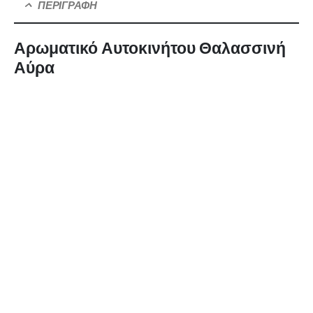
ΠΕΡΙΓΡΑΦΉ
Αρωματικό Αυτοκινήτου Θαλασσινή
Αύρα
Το αρωματικό αυτοκινήτου θαλασσινή αύρα δημιουργεί μια
αναζωογονητική ατμόσφαιρα που θυμίζει τη φρεσκάδα του
αλμυρού αέρα της θάλασσας. Με νότες που αναδεικνύουν τη
δροσερή αύρα του ανοιχτού ωκεανού, αυτό το αρωματικό
προσφέρει μια ευχάριστη αίσθηση ανανέωσης και ελευθερίας
καθώς ταξιδεύετε. Η διακριτική παρουσία της θαλασσινής αύρας
προσφέρει έναν αέρα ευεξίας και χαλάρωσης στο εσωτερικό του
αυτοκινήτου σας, ενώ η φρέσκια αίσθηση που δημιουργεί
συνοδεύεται από ένα αίσθημα ελευθερίας και ευεξίας. Ιδανικό για
τους λάτρεις της θάλασσας που επιθυμούν να αναζωογονήσουν
το περιβάλλον του αυτοκινήτου τους με μια φρέσκια και
δροσερή αύρα θάλασσας.