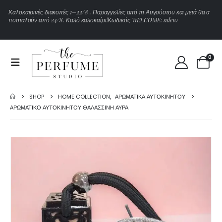
Κ
α
λ
ο
κ
α
ι
ρ
ι
ν
έ
ς
δ
ι
α
κ
ο
π
έ
ς
1
–
2
2
/
8
.
Π
α
ρ
α
γ
γ
ε
λ
ί
ε
ς
α
π
ό
1
η
Α
υ
γ
ο
ύ
σ
τ
ο
υ
κ
α
ι
μ
ε
τ
ά
θ
α
α
π
ο
σ
τ
α
λ
ο
ύ
ν
α
π
ό
2
4
/
8
.
Κ
α
λ
ό
κ
α
λ
ο
κ
α
ί
ρ
ι
!
Κ
ω
δ
ι
κ
ό
ς
W
E
L
C
O
M
E
:
s
a
l
e
1
0
0
SHOP
HOME COLLECTION
,
ΑΡΩΜΑΤΙΚΆ ΑΥΤΟΚΙΝΉΤΟΥ
ΑΡΩΜΑΤΙΚΌ ΑΥΤΟΚΙΝΉΤΟΥ ΘΑΛΑΣΣΙΝΉ ΑΎΡΑ