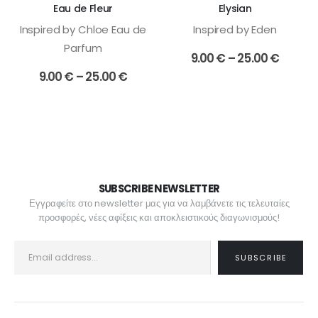
επιλεγούν
επιλεγούν
Eau de Fleur
Elysian
στη
στη
Inspired by Chloe Eau de
Inspired by Eden
σελίδα
σελίδα
Parfum
του
του
Price
9.00
€
–
25.00
€
προϊόντος
προϊόντος
range:
Price
9.00
€
–
25.00
€
9.00 €
range:
throu
9.00 €
25.00 
through
25.00 €
SUBSCRIBE NEWSLETTER
Εγγραφείτε στο newsletter μας για να λαμβάνετε τις τελευταίες
προσφορές, νέες αφίξεις και αποκλειστικούς διαγωνισμούς!