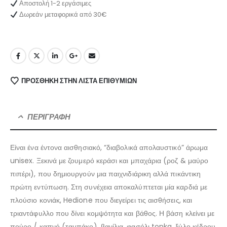
Αποστολή 1-2 εργάσιμες
Δωρεάν μεταφορικά από 30€
ΠΡΌΣΘΉΚΗ ΣΤΗΝ ΛΊΣΤΑ ΕΠΙΘΥΜΙΏΝ
ΠΕΡΙΓΡΑΦΉ
Είναι ένα έντονα αισθησιακό, “διαβολικά απολαυστικό” άρωμα
unisex. Ξεκινά με ζουμερό κεράσι και μπαχάρια (ροζ & μαύρο
πιπέρι), που δημιουργούν μια παιχνιδιάρικη αλλά πικάντικη
πρώτη εντύπωση. Στη συνέχεια αποκαλύπτεται μία καρδιά με
πλούσιο κονιάκ, Hedione που διεγείρει τις αισθήσεις, και
τριαντάφυλλο που δίνει κομψότητα και βάθος. Η βάση κλείνει με
πούρο / καπνό (ταμπάκο), βανίλια, φασόλι tonka, ξύλο κέδρου