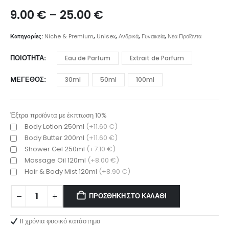
Price
9.00
€
–
25.00
€
range:
9.00 €
Κατηγορίες:
Niche & Premium
,
Unisex
,
Ανδρικά
,
Γυναικεία
,
Νέα Προϊόντα
through
25.00 €
ΠΟΙΌΤΗΤΑ
Eau de Parfum
Extrait de Parfum
MΈΓΕΘΟΣ
30ml
50ml
100ml
Έξτρα προϊόντα με έκπτωση 10%
Body Lotion 250ml
(+11.60 €)
Body Butter 200ml
(+11.60 €)
Shower Gel 250ml
(+7.10 €)
Massage Oil 120ml
(+8.00 €)
Hair & Body Mist 120ml
(+8.90 €)
ΠΡΟΣΘΉΚΗ ΣΤΟ ΚΑΛΆΘΙ
11 χρόνια φυσικό κατάστημα