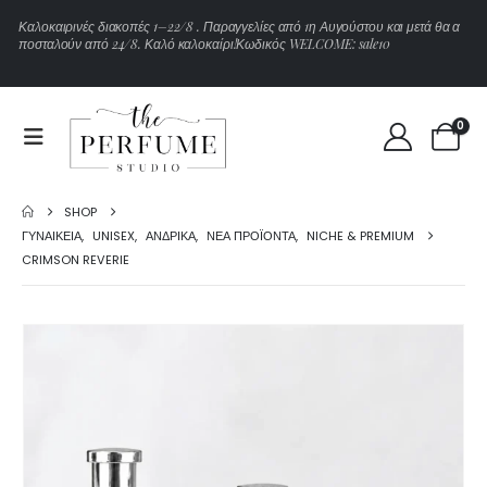
Κ
α
λ
ο
κ
α
ι
ρ
ι
ν
έ
ς
δ
ι
α
κ
ο
π
έ
ς
1
–
2
2
/
8
.
Π
α
ρ
α
γ
γ
ε
λ
ί
ε
ς
α
π
ό
1
η
Α
υ
γ
ο
ύ
σ
τ
ο
υ
κ
α
ι
μ
ε
τ
ά
θ
α
α
π
ο
σ
τ
α
λ
ο
ύ
ν
α
π
ό
2
4
/
8
.
Κ
α
λ
ό
κ
α
λ
ο
κ
α
ί
ρ
ι
!
Κ
ω
δ
ι
κ
ό
ς
W
E
L
C
O
M
E
:
s
a
l
e
1
0
0
SHOP
ΓΥΝΑΙΚΕΊΑ
,
UNISEX
,
ΑΝΔΡΙΚΆ
,
ΝΈΑ ΠΡΟΪΌΝΤΑ
,
NICHE & PREMIUM
CRIMSON REVERIE