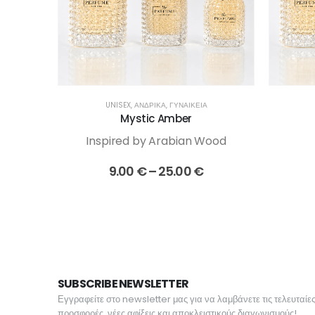
UNISEX
,
ΑΝΔΡΙΚΆ
,
ΓΥΝΑΙΚΕΊΑ
Mystic Amber
Inspired by Arabian Wood
Price
9.00
€
–
25.00
€
range:
9.00 €
through
25.00 €
SUBSCRIBE NEWSLETTER
Εγγραφείτε στο newsletter μας για να λαμβάνετε τις τελευταίε
προσφορές, νέες αφίξεις και αποκλειστικούς διαγωνισμούς!