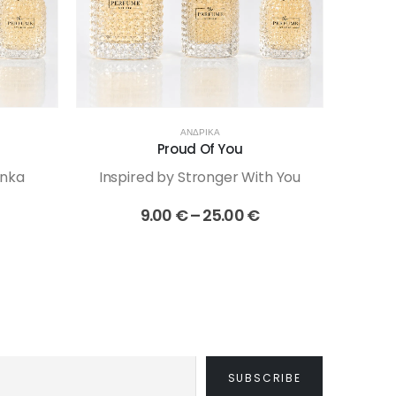
ΑΝΔΡΙΚΆ
Proud Of You
onka
Inspired by Stronger With You
Ins
rice
Price
9.00
€
–
25.00
€
range:
range:
9.00 €
9.00 €
through
through
25.00 €
25.00 €