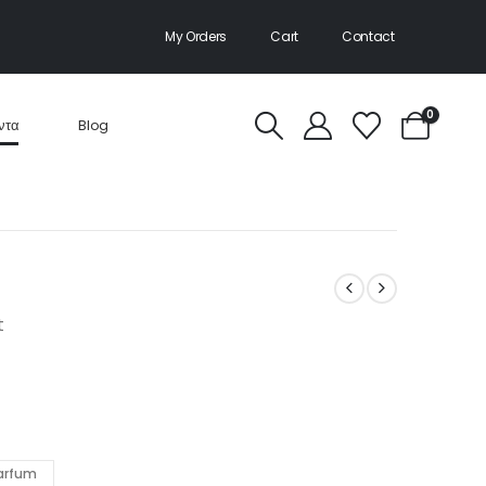
My Orders
Cart
Contact
0
ντα
Blog
t
Parfum