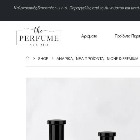
Κ
α
λ
ο
κ
α
ι
ρ
ι
ν
έ
ς
δ
ι
α
κ
ο
π
έ
ς
1
–
2
2
/
8
.
Π
α
ρ
α
γ
γ
ε
λ
ί
ε
ς
α
π
ό
1
η
Α
υ
γ
ο
ύ
σ
τ
ο
υ
κ
α
ι
μ
ε
τ
ά
Αρώματα
Προϊόντα Περι
SHOP
ΑΝΔΡΙΚΆ
,
ΝΈΑ ΠΡΟΪΌΝΤΑ
,
NICHE & PREMIUM