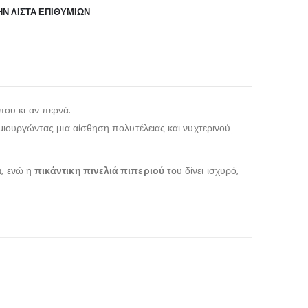
Ν ΛΊΣΤΑ ΕΠΙΘΥΜΙΏΝ
που κι αν περνά.
ημιουργώντας μια αίσθηση πολυτέλειας και νυχτερινού
α, ενώ η
πικάντικη πινελιά πιπεριού
του δίνει ισχυρό,