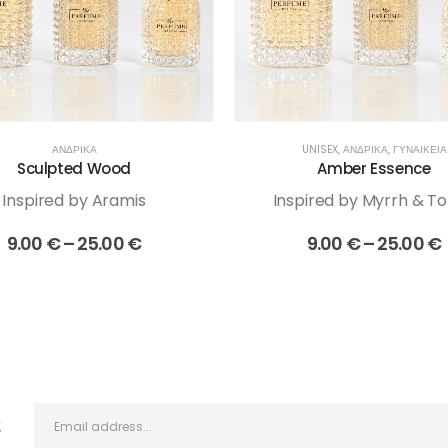
ΑΝΔΡΙΚΆ
UNISEX
,
ΑΝΔΡΙΚΆ
,
ΓΥΝΑΙΚΕΊΑ
Sculpted Wood
Amber Essence
Inspired by Aramis
Inspired by Myrrh & T
Price
P
9.00
€
–
25.00
€
9.00
€
–
25.00
€
range:
9.00 €
through
25.00 €
ς