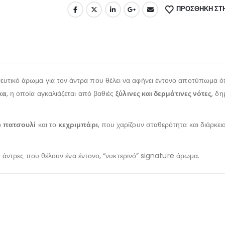
ΠΡΌΣΘΉΚΗ ΣΤΗ
νευτικό άρωμα για τον άντρα που θέλει να αφήνει έντονο αποτύπωμα ό
κα
, η οποία αγκαλιάζεται από βαθιές
ξύλινες και δερμάτινες νότες
, δ
ο
πατσουλί
και το
κεχριμπάρι
, που χαρίζουν σταθερότητα και διάρκει
ια άντρες που θέλουν ένα έντονο, “νυκτερινό” signature άρωμα.