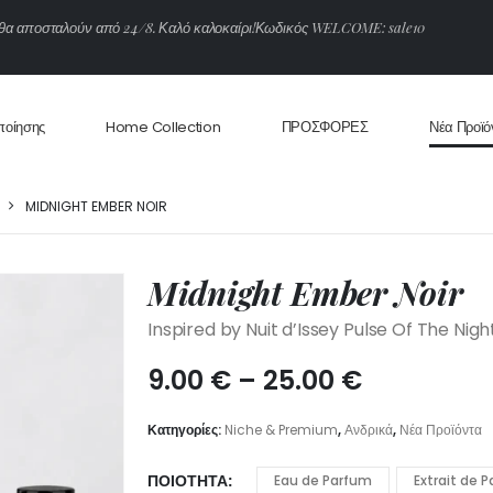
θ
α
α
π
ο
σ
τ
α
λ
ο
ύ
ν
α
π
ό
2
4
/
8
.
Κ
α
λ
ό
κ
α
λ
ο
κ
α
ί
ρ
ι
!
Κ
ω
δ
ι
κ
ό
ς
W
E
L
C
O
M
E
:
s
a
l
e
1
0
ποίησης
Home Collection
ΠΡΟΣΦΟΡΕΣ
Νέα Προϊό
MIDNIGHT EMBER NOIR
Midnight Ember Noir
Inspired by Nuit d’Issey Pulse Of The Nigh
Price
9.00
€
–
25.00
€
range:
9.00 €
Κατηγορίες:
Niche & Premium
,
Ανδρικά
,
Νέα Προϊόντα
through
25.00 €
ΠΟΙΌΤΗΤΑ
Eau de Parfum
Extrait de 