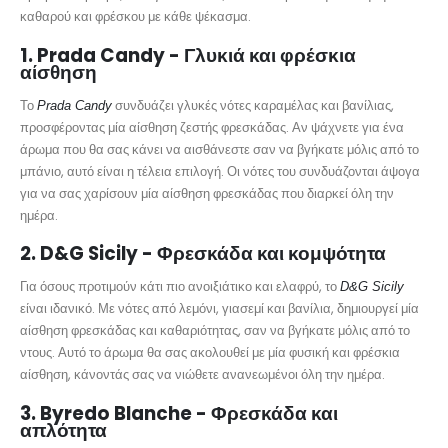
καθαρού και φρέσκου με κάθε ψέκασμα.
1.
Prada Candy - Γλυκιά και φρέσκια
αίσθηση
Το
συνδυάζει γλυκές νότες καραμέλας και βανίλιας,
Prada Candy
προσφέροντας μία αίσθηση ζεστής φρεσκάδας. Αν ψάχνετε για ένα
άρωμα που θα σας κάνει να αισθάνεστε σαν να βγήκατε μόλις από το
μπάνιο, αυτό είναι η τέλεια επιλογή. Οι νότες του συνδυάζονται άψογα
για να σας χαρίσουν μία αίσθηση φρεσκάδας που διαρκεί όλη την
ημέρα.
2.
D&G Sicily - Φρεσκάδα και κομψότητα
Για όσους προτιμούν κάτι πιο ανοιξιάτικο και ελαφρύ, το
D&G Sicily
είναι ιδανικό. Με νότες από λεμόνι, γιασεμί και βανίλια, δημιουργεί μία
αίσθηση φρεσκάδας και καθαριότητας, σαν να βγήκατε μόλις από το
ντους. Αυτό το άρωμα θα σας ακολουθεί με μία φυσική και φρέσκια
αίσθηση, κάνοντάς σας να νιώθετε ανανεωμένοι όλη την ημέρα.
3.
Byredo Blanche - Φρεσκάδα και
απλότητα