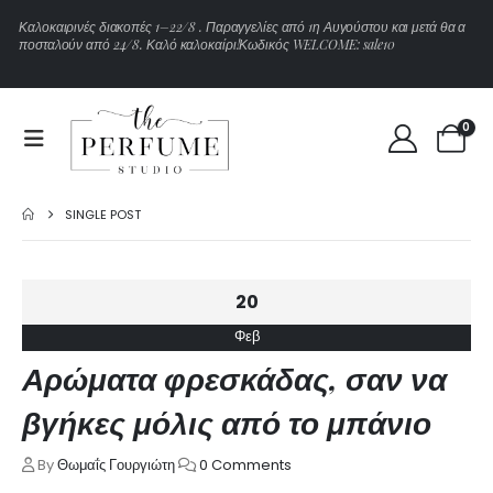
Κ
α
λ
ο
κ
α
ι
ρ
ι
ν
έ
ς
δ
ι
α
κ
ο
π
έ
ς
1
–
2
2
/
8
.
Π
α
ρ
α
γ
γ
ε
λ
ί
ε
ς
α
π
ό
1
η
Α
υ
γ
ο
ύ
σ
τ
ο
υ
κ
α
ι
μ
ε
τ
ά
θ
α
α
π
ο
σ
τ
α
λ
ο
ύ
ν
α
π
ό
2
4
/
8
.
Κ
α
λ
ό
κ
α
λ
ο
κ
α
ί
ρ
ι
!
Κ
ω
δ
ι
κ
ό
ς
W
E
L
C
O
M
E
:
s
a
l
e
1
0
0
SINGLE POST
20
Φεβ
Αρώματα φρεσκάδας, σαν να
βγήκες μόλις από το μπάνιο
By
Θωμαΐς Γουργιώτη
0 Comments